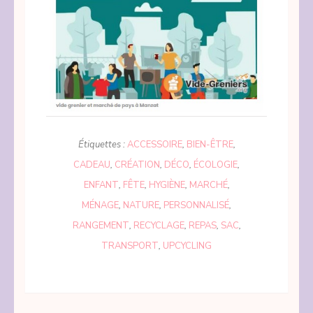
Étiquettes :
ACCESSOIRE
,
BIEN-ÊTRE
,
CADEAU
,
CRÉATION
,
DÉCO
,
ÉCOLOGIE
,
ENFANT
,
FÊTE
,
HYGIÈNE
,
MARCHÉ
,
MÉNAGE
,
NATURE
,
PERSONNALISÉ
,
RANGEMENT
,
RECYCLAGE
,
REPAS
,
SAC
,
TRANSPORT
,
UPCYCLING