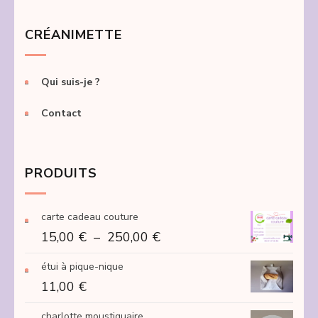
CRÉANIMETTE
Qui suis-je ?
Contact
PRODUITS
carte cadeau couture
Plage
15,00
€
–
250,00
€
de
étui à pique-nique
prix :
11,00
€
15,00 €
à
charlotte moustiquaire