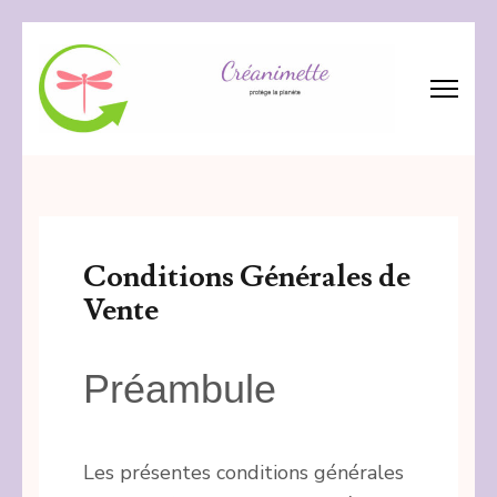
Aller
au
contenu
(Pressez
Créanimette
crée – réanime – recycle les tissus
Entrée)
Conditions Générales de
Vente
Préambule
Les présentes conditions générales