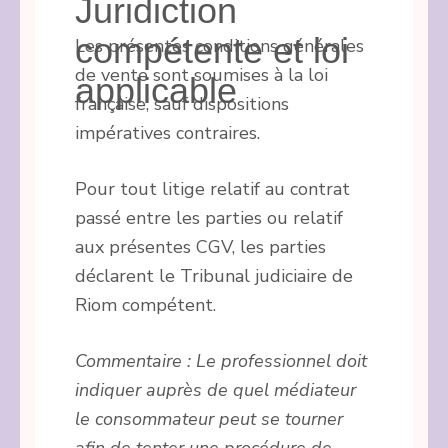
Juridiction
compétente et loi
Les présentes conditions générales
de vente sont soumises à la loi
applicable
française, sauf dispositions
impératives contraires.
Pour tout litige relatif au contrat
passé entre les parties ou relatif
aux présentes CGV, les parties
déclarent le Tribunal judiciaire de
Riom compétent.
Commentaire : Le professionnel doit
indiquer auprès de quel médiateur
le consommateur peut se tourner