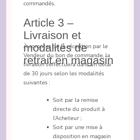
commandés.
Article 3 –
Livraison et
modalités de
À compter de la réception par le
Vendeur du bon de commande, la
retrait en magasin
livraison s’effectuera dans un délai
de 30 jours selon les modalités
suivantes :
Soit par la remise
directe du produit à
l’Acheteur ;
Soit par une mise à
disposition en magasin