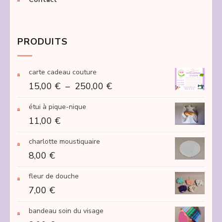
PRODUITS
carte cadeau couture
Plage
15,00
€
–
250,00
€
de
étui à pique-nique
prix :
11,00
€
15,00 €
à
charlotte moustiquaire
250,00 €
8,00
€
fleur de douche
7,00
€
bandeau soin du visage