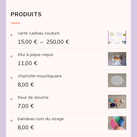
PRODUITS
carte cadeau couture
Plage
15,00
€
–
250,00
€
de
étui à pique-nique
prix :
11,00
€
15,00 €
à
charlotte moustiquaire
250,00 €
8,00
€
fleur de douche
7,00
€
bandeau soin du visage
8,00
€