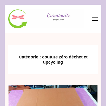
Aller
au
contenu
(Pressez
Créanimette
crée – réanime – recycle les tissus
Entrée)
Catégorie :
couture zéro déchet et
upcycling