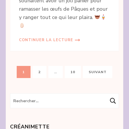
souhaitent avoir un joli panier pour
ramasser les œufs de Pâques et pour
y ranger tout ce qui leur plaira.
CONTINUER LA LECTURE
Pagination
PAGE
PAGE
PAGE
1
2
…
10
SUIVANT
des
publications
Rechercher :
CRÉANIMETTE