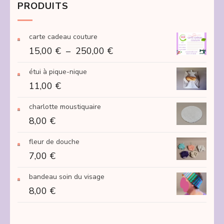
PRODUITS
carte cadeau couture
Plage
15,00
€
–
250,00
€
de
étui à pique-nique
prix :
11,00
€
15,00 €
à
charlotte moustiquaire
250,00 €
8,00
€
fleur de douche
7,00
€
bandeau soin du visage
8,00
€