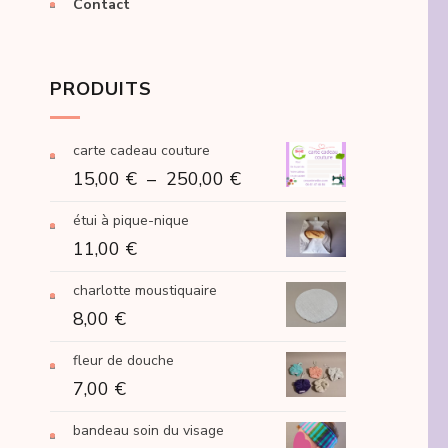
Contact
PRODUITS
carte cadeau couture
Plage
15,00
€
–
250,00
€
de
étui à pique-nique
prix :
11,00
€
15,00 €
à
charlotte moustiquaire
250,00 €
8,00
€
fleur de douche
7,00
€
bandeau soin du visage