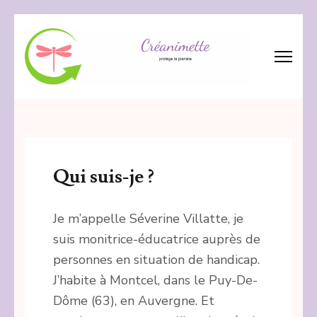
Aller
au
contenu
(Pressez
Créanimette
crée – réanime – recycle les tissus
Entrée)
Qui suis-je ?
Je m’appelle Séverine Villatte, je
suis monitrice-éducatrice auprès de
personnes en situation de handicap.
J’habite à Montcel, dans le Puy-De-
Dôme (63), en Auvergne. Et