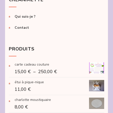
Qui suis-je ?
Contact
PRODUITS
carte cadeau couture
Plage
15,00
€
–
250,00
€
de
étui à pique-nique
prix :
11,00
€
15,00 €
à
charlotte moustiquaire
250,00 €
8,00
€