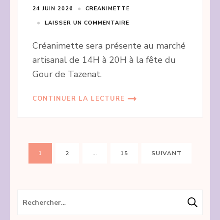
24 JUIN 2026
CREANIMETTE
LAISSER UN COMMENTAIRE
Créanimette sera présente au marché
artisanal de 14H à 20H à la fête du
Gour de Tazenat.
CONTINUER LA LECTURE
Pagination
PAGE
PAGE
PAGE
1
2
…
15
SUIVANT
des
publications
Rechercher :