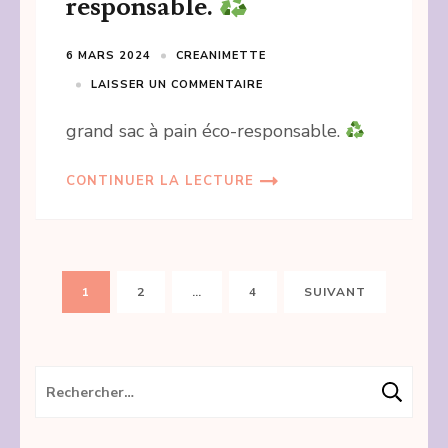
responsable.
6 MARS 2024
CREANIMETTE
LAISSER UN COMMENTAIRE
grand sac à pain éco-responsable.
CONTINUER LA LECTURE
Pagination
PAGE
PAGE
PAGE
1
2
…
4
SUIVANT
des
publications
Rechercher :