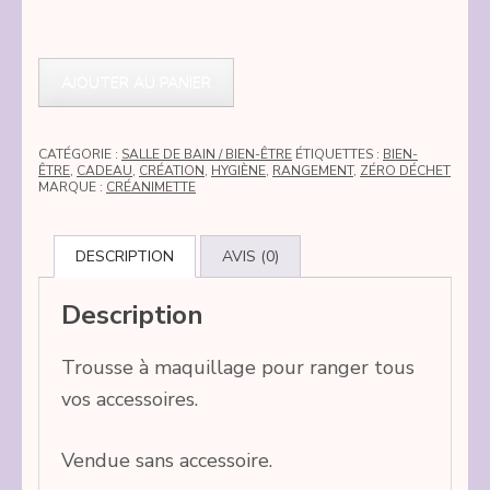
quantité
de
AJOUTER AU PANIER
Trousse
bleue
CATÉGORIE :
SALLE DE BAIN / BIEN-ÊTRE
ÉTIQUETTES :
BIEN-
ÊTRE
,
CADEAU
,
CRÉATION
,
HYGIÈNE
,
RANGEMENT
,
ZÉRO DÉCHET
à
MARQUE :
CRÉANIMETTE
maquillage
DESCRIPTION
AVIS (0)
Description
Trousse à maquillage pour ranger tous
vos accessoires.
Vendue sans accessoire.