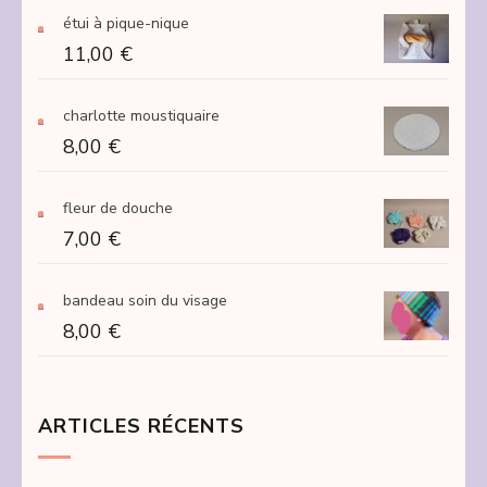
prix :
étui à pique-nique
15,00 €
11,00
€
à
250,00 €
charlotte moustiquaire
8,00
€
fleur de douche
7,00
€
bandeau soin du visage
8,00
€
ARTICLES RÉCENTS