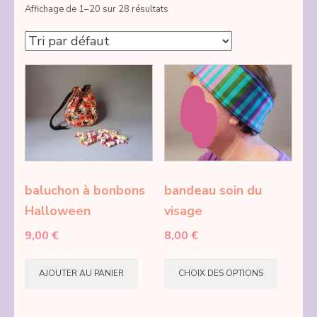
Affichage de 1–20 sur 28 résultats
baluchon à bonbons
bandeau soin du
Halloween
visage
9,00
€
8,00
€
Ce
AJOUTER AU PANIER
CHOIX DES OPTIONS
produi
a