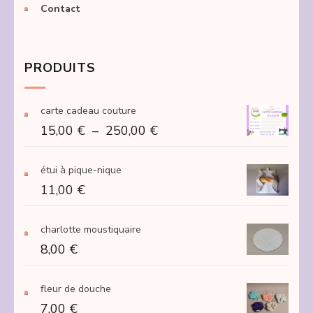
Contact
PRODUITS
carte cadeau couture
Plage
15,00
€
–
250,00
€
de
prix :
étui à pique-nique
15,00 €
11,00
€
à
250,00 €
charlotte moustiquaire
8,00
€
fleur de douche
7,00
€