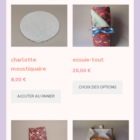
plusie
variati
Les
option
peuve
être
choisie
charlotte
essuie-tout
sur
moustiquaire
20,00
€
la
8,00
€
Ce
page
CHOIX DES OPTIONS
produi
du
AJOUTER AU PANIER
a
produi
plusie
variati
Les
option