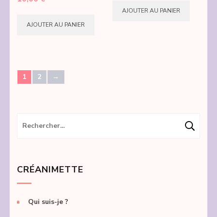
page
AJOUTER AU PANIER
du
AJOUTER AU PANIER
produi
1
2
→
Rechercher :
CRÉANIMETTE
Qui suis-je ?