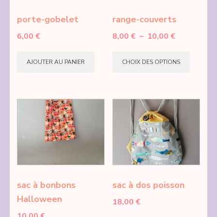
choisie
porte-gobelet
range-couverts
sur
Plage
6,00
€
8,00
€
–
10,00
€
la
de
Ce
page
prix :
AJOUTER AU PANIER
CHOIX DES OPTIONS
produi
du
8,00 €
a
à
produi
10,00 €
plusie
variati
Les
option
peuve
être
choisie
sac à bonbons
sac à dos poisson
sur
Halloween
18,00
€
la
10,00
€