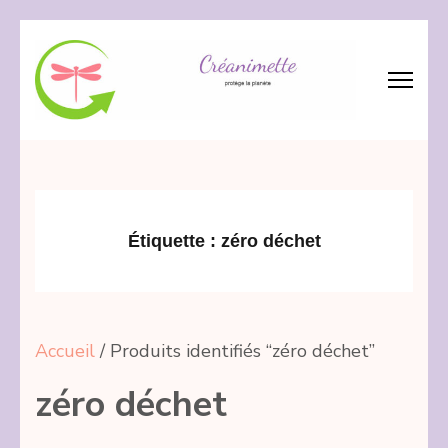
Aller
au
contenu
(Pressez
Créanimette
crée – réanime – recycle les tissus
Entrée)
Étiquette :
zéro déchet
Accueil
/ Produits identifiés “zéro déchet”
zéro déchet