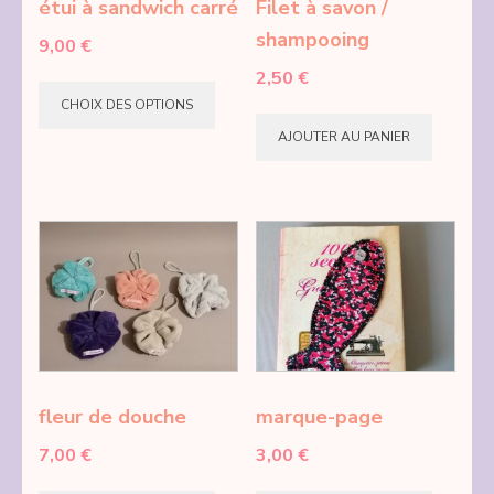
étui à sandwich carré
Filet à savon /
sur
shampooing
9,00
€
la
2,50
€
Ce
page
CHOIX DES OPTIONS
produit
du
AJOUTER AU PANIER
a
produi
plusieurs
variations.
Les
options
peuvent
être
choisies
sur
fleur de douche
marque-page
la
7,00
€
3,00
€
page
Ce