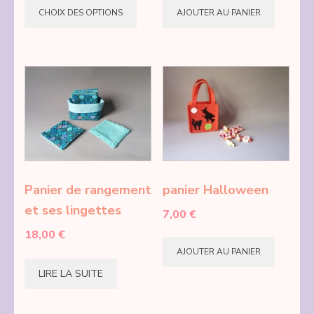
du
CHOIX DES OPTIONS
AJOUTER AU PANIER
produit
produit
a
plusieurs
variations.
Les
options
peuvent
être
choisies
Panier de rangement
panier Halloween
sur
et ses lingettes
7,00
€
la
18,00
€
page
AJOUTER AU PANIER
du
LIRE LA SUITE
produit