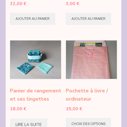
32,00
€
3,00
€
la
la
page
page
AJOUTER AU PANIER
AJOUTER AU PANIER
du
du
produit
produi
Panier de rangement
Pochette à livre /
et ses lingettes
ordinateur
18,00
€
15,00
€
Ce
CHOIX DES OPTIONS
LIRE LA SUITE
produi