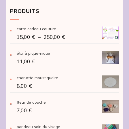
PRODUITS
carte cadeau couture
Plage
15,00
€
–
250,00
€
de
prix :
étui à pique-nique
15,00 €
11,00
€
à
250,00 €
charlotte moustiquaire
8,00
€
fleur de douche
7,00
€
bandeau soin du visage