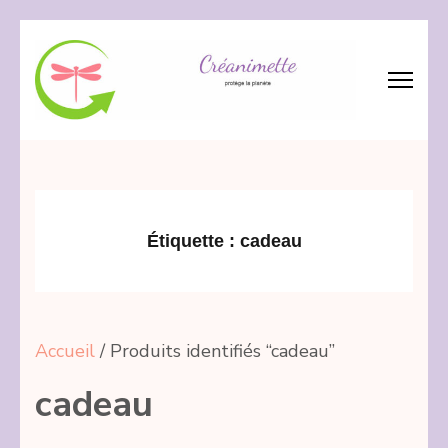
Aller
au
contenu
(Pressez
Créanimette
crée – réanime – recycle les tissus
Entrée)
Étiquette :
cadeau
Accueil
/ Produits identifiés “cadeau”
cadeau