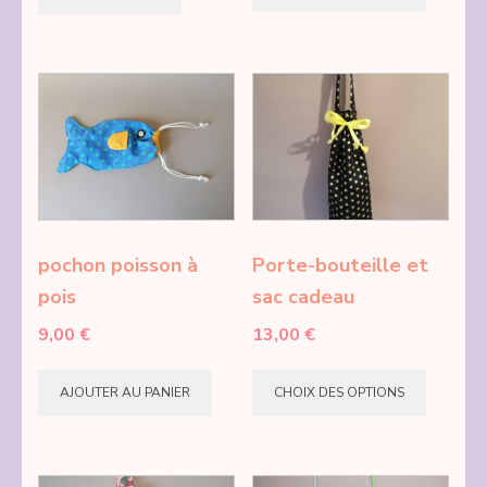
a
plusie
variati
Les
option
peuve
être
choisie
pochon poisson à
Porte-bouteille et
sur
pois
sac cadeau
la
9,00
€
13,00
€
page
Ce
du
AJOUTER AU PANIER
CHOIX DES OPTIONS
produi
produi
a
plusie