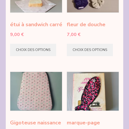
peuvent
peuve
être
être
choisies
choisie
étui à sandwich carré
fleur de douche
sur
sur
9,00
€
7,00
€
la
la
Ce
Ce
page
page
CHOIX DES OPTIONS
CHOIX DES OPTIONS
produit
produi
du
du
a
a
produit
produi
plusieurs
plusie
variations.
variati
Les
Les
options
option
peuvent
peuve
être
être
choisies
choisie
Gigoteuse naissance
marque-page
sur
sur