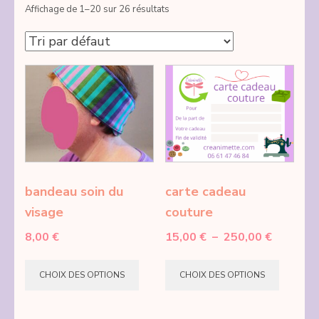
Affichage de 1–20 sur 26 résultats
bandeau soin du
carte cadeau
visage
couture
Plage
8,00
€
15,00
€
–
250,00
€
de
Ce
Ce
prix :
CHOIX DES OPTIONS
CHOIX DES OPTIONS
produit
produi
15,00 €
a
a
à
250,00 