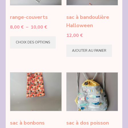
range-couverts
sac à bandoulière
Halloween
Plage
8,00
€
–
10,00
€
de
12,00
€
Ce
prix :
CHOIX DES OPTIONS
produit
8,00 €
AJOUTER AU PANIER
a
à
10,00 €
plusieurs
variations.
Les
options
peuvent
être
choisies
sur
sac à bonbons
sac à dos poisson
la