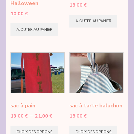
Halloween
18,00
€
page
10,00
€
du
AJOUTER AU PANIER
produit
AJOUTER AU PANIER
sac à pain
sac à tarte baluchon
Plage
13,00
€
–
21,00
€
18,00
€
de
Ce
Ce
prix :
CHOIX DES OPTIONS
CHOIX DES OPTIONS