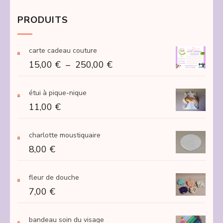
PRODUITS
carte cadeau couture
Plage
15,00
€
–
250,00
€
de
prix :
étui à pique-nique
15,00 €
11,00
€
à
250,00 €
charlotte moustiquaire
8,00
€
fleur de douche
7,00
€
bandeau soin du visage