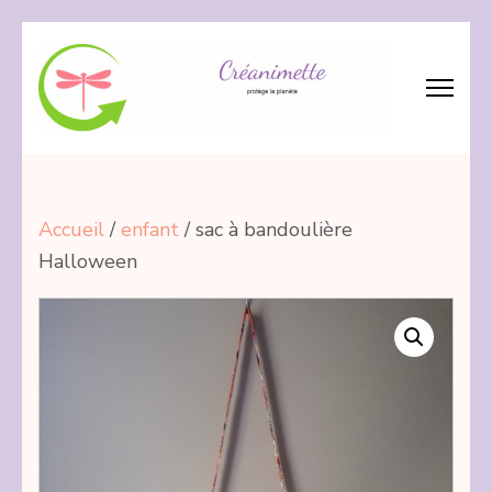
Aller
au
contenu
(Pressez
Créanimette
crée – réanime – recycle les tissus
Entrée)
Accueil
/
enfant
/ sac à bandoulière
Halloween