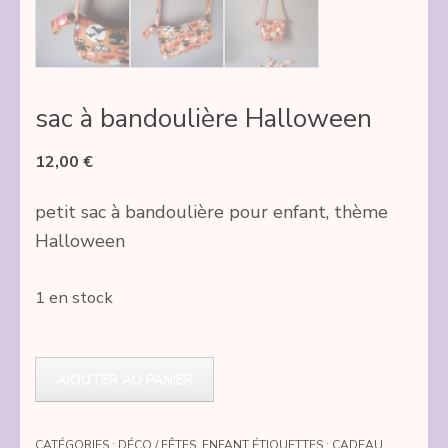
sac à bandoulière Halloween
12,00
€
petit sac à bandoulière pour enfant, thème
Halloween
1 en stock
quantité
de
AJOUTER AU PANIER
sac
à
CATÉGORIES :
DÉCO / FÊTES
,
ENFANT
ÉTIQUETTES :
CADEAU
,