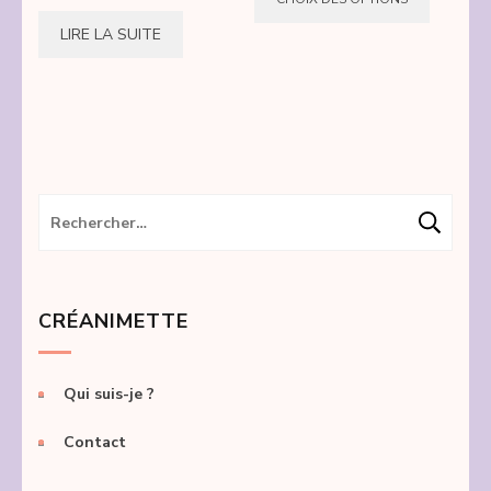
produi
8,00 €
LIRE LA SUITE
a
à
10,00 €
plusie
variati
Les
option
peuve
Rechercher :
être
choisie
sur
CRÉANIMETTE
la
page
du
Qui suis-je ?
produi
Contact