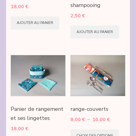
shampooing
18,00
€
2,50
€
AJOUTER AU PANIER
AJOUTER AU PANIER
Panier de rangement
range-couverts
et ses lingettes
Plage
8,00
€
–
10,00
€
de
18,00
€
Ce
prix :
CHOIX DES OPTIONS