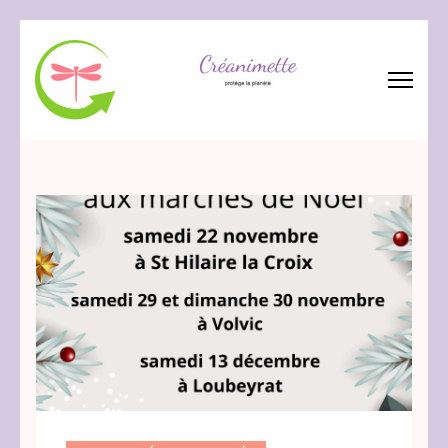
Aller
au
contenu
(Pressez
Créanimette
crée – réanime – recycle les tissus
Entrée)