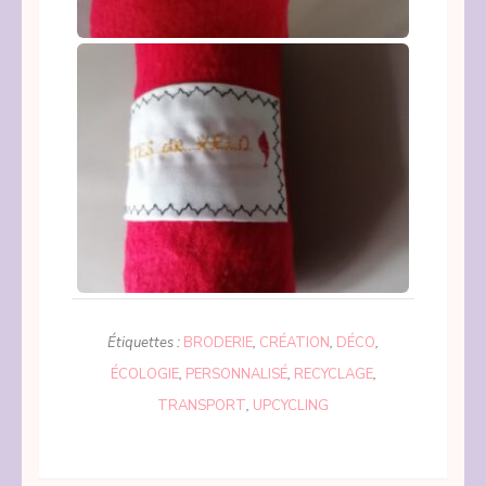
Étiquettes :
BRODERIE
,
CRÉATION
,
DÉCO
,
ÉCOLOGIE
,
PERSONNALISÉ
,
RECYCLAGE
,
TRANSPORT
,
UPCYCLING