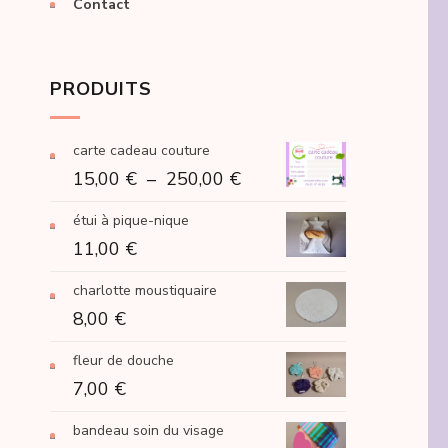
Contact
PRODUITS
carte cadeau couture
Plage
15,00
€
–
250,00
€
de
étui à pique-nique
prix :
11,00
€
15,00 €
à
charlotte moustiquaire
250,00 €
8,00
€
fleur de douche
7,00
€
bandeau soin du visage