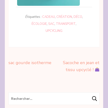
Étiquettes :
CADEAU
,
CRÉATION
,
DÉCO
,
ÉCOLOGIE
,
SAC
,
TRANSPORT
,
UPCYCLING
Navigation
sac gourde isotherme
Sacoche en jean et
de
tissu upcyclé !
l’article
Rechercher :