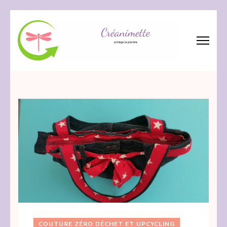
Aller
au
contenu
(Pressez
Créanimette
crée – réanime – recycle les tissus
Entrée)
COUTURE ZÉRO DÉCHET ET UPCYCLING