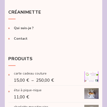
CRÉANIMETTE
Qui suis-je ?
Contact
PRODUITS
carte cadeau couture
Plage
15,00
€
–
250,00
€
de
étui à pique-nique
prix :
11,00
€
15,00 €
à
charlotte moustiquaire