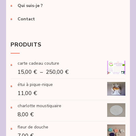
Qui suis-je ?
Contact
PRODUITS
carte cadeau couture
Plage
15,00
€
–
250,00
€
de
étui à pique-nique
prix :
11,00
€
15,00 €
à
charlotte moustiquaire
250,00 €
8,00
€
fleur de douche
7,00
€