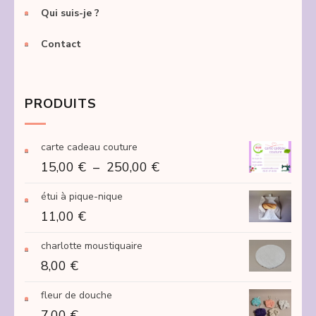
Qui suis-je ?
Contact
PRODUITS
carte cadeau couture
Plage
15,00
€
–
250,00
€
de
étui à pique-nique
prix :
11,00
€
15,00 €
à
charlotte moustiquaire
250,00 €
8,00
€
fleur de douche
7,00
€