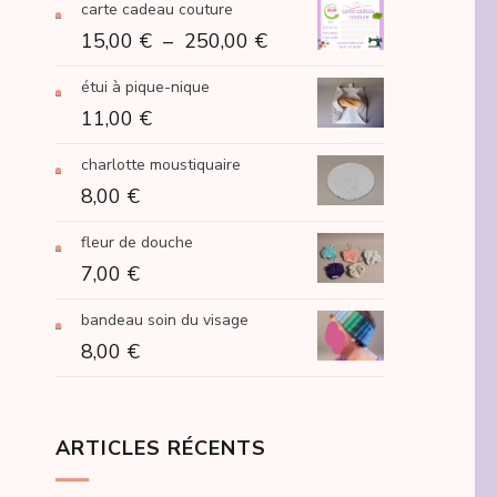
carte cadeau couture
Plage
15,00
€
–
250,00
€
de
étui à pique-nique
prix :
11,00
€
15,00 €
à
charlotte moustiquaire
250,00 €
8,00
€
fleur de douche
7,00
€
bandeau soin du visage
8,00
€
ARTICLES RÉCENTS