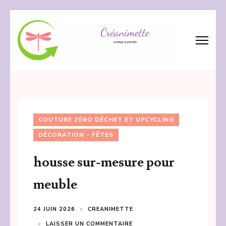
Aller
au
contenu
(Pressez
Créanimette
crée – réanime – recycle les tissus
Entrée)
COUTURE ZÉRO DÉCHET ET UPCYCLING
DÉCORATION - FÊTES
housse sur-mesure pour
meuble
24 JUIN 2026
CREANIMETTE
LAISSER UN COMMENTAIRE