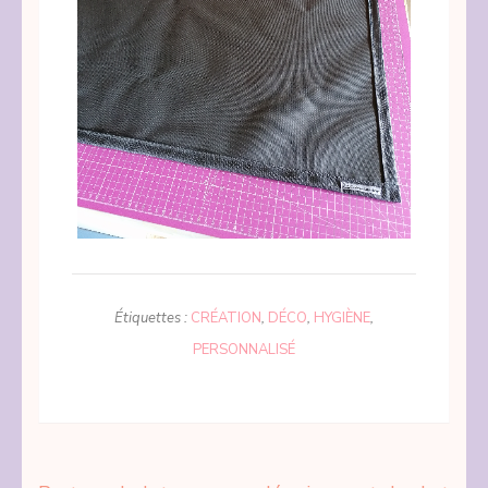
Étiquettes :
CRÉATION
,
DÉCO
,
HYGIÈNE
,
PERSONNALISÉ