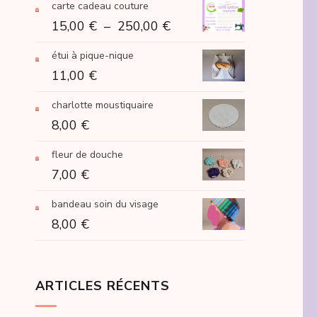
carte cadeau couture
Plage
15,00
€
–
250,00
€
de
étui à pique-nique
prix :
11,00
€
15,00 €
à
charlotte moustiquaire
250,00 €
8,00
€
fleur de douche
7,00
€
bandeau soin du visage
8,00
€
ARTICLES RÉCENTS