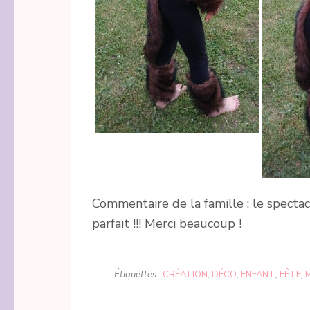
Commentaire de la famille : le spectacl
parfait !!! Merci beaucoup !
Étiquettes :
CRÉATION
,
DÉCO
,
ENFANT
,
FÊTE
,