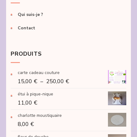
Qui suis-je ?
Contact
PRODUITS
carte cadeau couture
Plage
15,00
€
–
250,00
€
de
étui à pique-nique
prix :
11,00
€
15,00 €
à
charlotte moustiquaire
250,00 €
8,00
€
fleur de douche