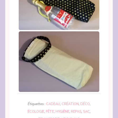
Étiquettes :
CADEAU
,
CRÉATION
,
DÉCO
,
ÉCOLOGIE
,
FÊTE
,
HYGIÈNE
,
REPAS
,
SAC
,