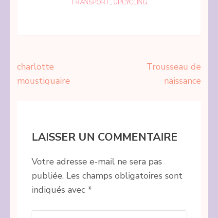
TRANSPORT
,
UPCYCLING
Navigation
charlotte
Trousseau de
de
moustiquaire
naissance
l’article
LAISSER UN COMMENTAIRE
Votre adresse e-mail ne sera pas
publiée.
Les champs obligatoires sont
indiqués avec
*
Commentaire