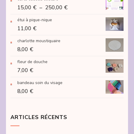
Plage
15,00
€
–
250,00
€
de
étui à pique-nique
prix :
11,00
€
15,00 €
à
charlotte moustiquaire
250,00 €
8,00
€
fleur de douche
7,00
€
bandeau soin du visage
8,00
€
ARTICLES RÉCENTS