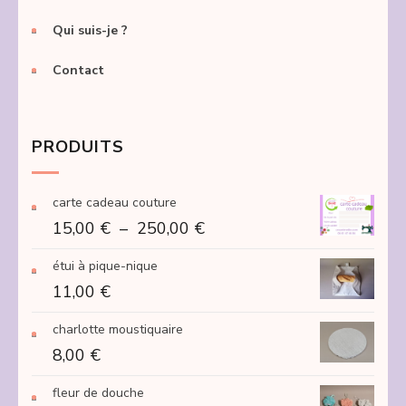
Qui suis-je ?
Contact
PRODUITS
carte cadeau couture
Plage
15,00
€
–
250,00
€
de
étui à pique-nique
prix :
11,00
€
15,00 €
à
charlotte moustiquaire
250,00 €
8,00
€
fleur de douche