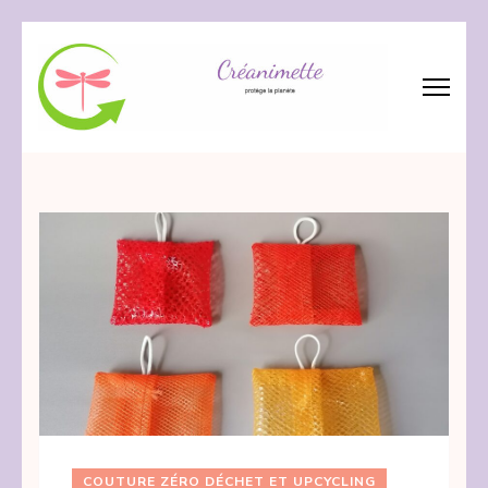
Aller
au
contenu
(Pressez
Créanimette
crée – réanime – recycle les tissus
Entrée)
COUTURE ZÉRO DÉCHET ET UPCYCLING