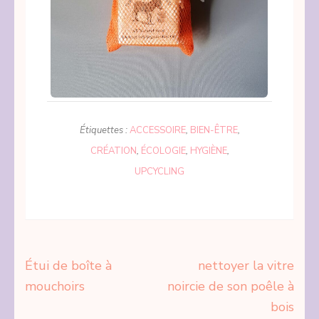
Étiquettes :
ACCESSOIRE
,
BIEN-ÊTRE
,
CRÉATION
,
ÉCOLOGIE
,
HYGIÈNE
,
UPCYCLING
Navigation
Étui de boîte à
nettoyer la vitre
de
mouchoirs
noircie de son poêle à
l’article
bois