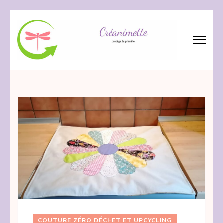
Aller
au
contenu
(Pressez
Créanimette
crée – réanime – recycle les tissus
Entrée)
COUTURE ZÉRO DÉCHET ET UPCYCLING