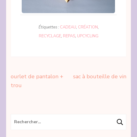
Étiquettes :
CADEAU
,
CRÉATION
,
RECYCLAGE
,
REPAS
,
UPCYCLING
Navigation
ourlet de pantalon +
sac à bouteille de vin
de
trou
l’article
Rechercher :