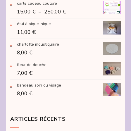
carte cadeau couture
Plage
15,00
€
–
250,00
€
de
étui à pique-nique
prix :
11,00
€
15,00 €
à
charlotte moustiquaire
250,00 €
8,00
€
fleur de douche
7,00
€
bandeau soin du visage
8,00
€
ARTICLES RÉCENTS