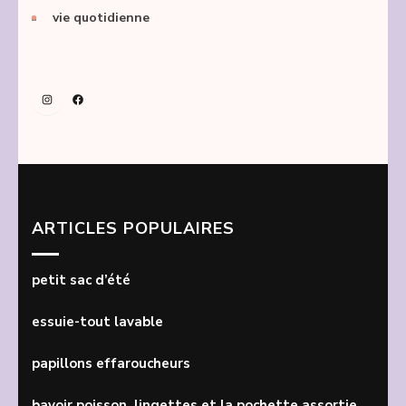
vie quotidienne
Instagram
Facebook
ARTICLES POPULAIRES
petit sac d’été
essuie-tout lavable
papillons effaroucheurs
bavoir poisson, lingettes et la pochette assortie