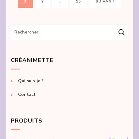
PAGE
PAGE
PAGE
1
2
…
15
SUIVANT
des
publications
Rechercher :
CRÉANIMETTE
Qui suis-je ?
Contact
PRODUITS