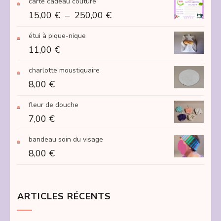
carte cadeau couture
Plage
15,00
€
–
250,00
€
de
étui à pique-nique
prix :
11,00
€
15,00 €
à
charlotte moustiquaire
250,00 €
8,00
€
fleur de douche
7,00
€
bandeau soin du visage
8,00
€
ARTICLES RÉCENTS