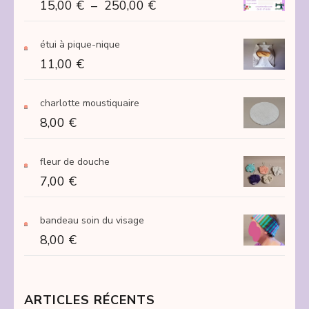
Plage
15,00
€
–
250,00
€
de
prix :
étui à pique-nique
15,00 €
11,00
€
à
250,00 €
charlotte moustiquaire
8,00
€
fleur de douche
7,00
€
bandeau soin du visage
8,00
€
ARTICLES RÉCENTS