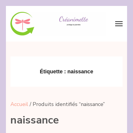
Aller
au
contenu
(Pressez
Créanimette
crée – réanime – recycle les tissus
Entrée)
Étiquette :
naissance
Accueil
/ Produits identifiés “naissance”
naissance